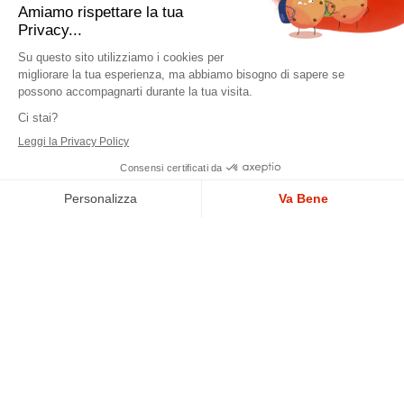
Pizze ridotte: -1 euro | Mozzarella AD: +2 euro |
Impasto integrale: +1 euro
BASE: SUGO + MOZZARELLA. *PRODOTTI CHE
POTREBBERO ESSERE SURGELATI: patate fritte, patate
al forno, surimi e funghi porcini.
Si avvisa la gentile clientela che negli alimenti e
nelle bevande preparati e somministrati in questo
esercizio, possono essere contenuti ingredienti o
coadiuvanti considerati allergeni.