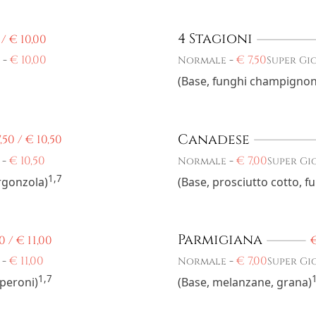
4 Stagioni
 /
€
10,00
-
€
10,00
-
€
7,50
Normale
Super Gi
(Base, funghi champignon, 
Canadese
,50 /
€
10,50
-
€
10,50
-
€
7,00
Normale
Super Gi
1,7
rgonzola)
(Base, prosciutto cotto, 
Parmigiana
0 /
€
11,00
-
€
11,00
-
€
7,00
Normale
Super Gi
1,7
peroni)
(Base, melanzane, grana)