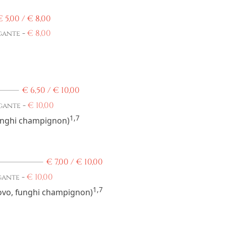
€
5,00 /
€
8,00
-
€
8,00
gante
€
6,50 /
€
10,00
-
€
10,00
gante
1,7
funghi champignon)
€
7,00 /
€
10,00
-
€
10,00
gante
1,7
uovo, funghi champignon)