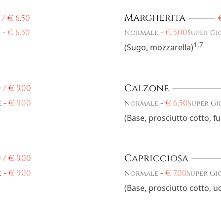
Margherita
 /
€
6,50
-
€
6,50
-
€
5,00
e
Normale
Super Gi
1,7
(Sugo, mozzarella)
Calzone
0 /
€
9,00
-
€
9,00
-
€
6,50
e
Normale
Super Gi
(Base, prosciutto cotto, 
Capricciosa
0 /
€
9,00
-
€
9,00
-
€
7,00
e
Normale
Super Gi
(Base, prosciutto cotto, 