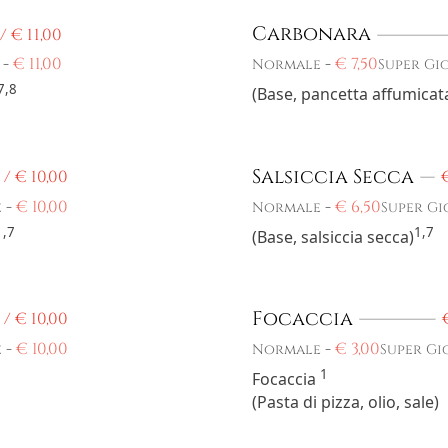
Carbonara
 /
€
11,00
-
€
11,00
-
€
7,50
Normale
Super Gi
7,8
(Base, pancetta affumicata
Salsiccia Secca
 /
€
10,00
-
€
10,00
-
€
6,50
e
Normale
Super Gi
1,7
1,7
(Base, salsiccia secca)
Focaccia
 /
€
10,00
-
€
10,00
-
€
3,00
e
Normale
Super Gi
1
Focaccia
(Pasta di pizza, olio, sale)