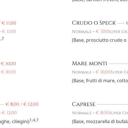
Crudo o Speck
/
€
11,00
-
€
11,00
-
€
7,00
Normale
Super Gi
1,7
(Base, prosciutto crudo o
Mare monti
/
€
10,00
-
€
10,00
-
€
10,00
Normale
Super G
(Base, frutti di mare, cot
Caprese
€
8,00 /
€
12,00
-
€
12,00
-
€
8,00
Normale
Super G
1,4,7
ghe, ciliegini)
(Base, mozzarella di bufala