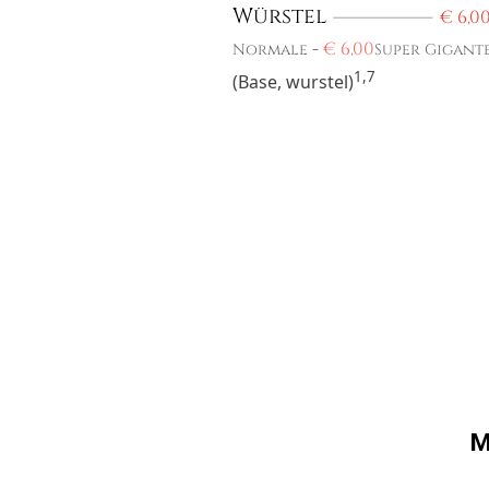
Würstel
€
6,0
-
€
6,00
Normale
Super Gigant
1,7
(Base, wurstel)
M