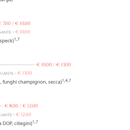
€
7,00 /
€
10,00
-
€
10,00
gante
1,7
 speck)
€
10,00 /
€
13,00
-
€
13,00
igante
1,4,7
to, funghi champignon, secca)
€
8,00 /
€
12,00
-
€
12,00
igante
1,7
 DOP, ciliegini)