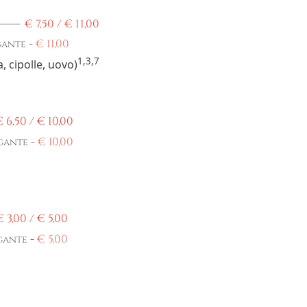
€
7,50 /
€
11,00
-
€
11,00
gante
1,3,7
, cipolle, uovo)
€
6,50 /
€
10,00
-
€
10,00
gante
€
3,00 /
€
5,00
-
€
5,00
gante