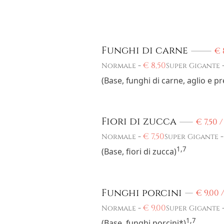
Funghi di carne
€
-
€
8,50
Normale
Super Gigante
(Base, funghi di carne, aglio e 
Fiori di zucca
€
7,50 
-
€
7,50
Normale
Super Gigante
1,7
(Base, fiori di zucca)
Funghi porcini
€
9,00 
-
€
9,00
Normale
Super Gigante
1,7
(Base, funghi porcini*)