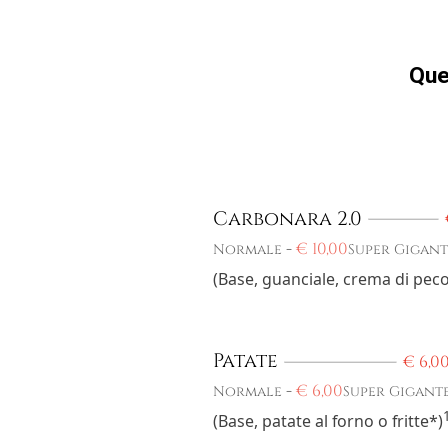
Que
Carbonara 2.0
-
€
10,00
Normale
Super Gigant
(Base, guanciale, crema di pec
Patate
€
6,0
-
€
6,00
Normale
Super Gigant
(Base, patate al forno o fritte*)