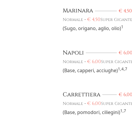
Marinara
€
4,50
-
€
4,50
Normale
Super Gigant
1
(Sugo, origano, aglio, olio)
Napoli
€
6,0
-
€
6,00
Normale
Super Gigant
1,4,7
(Base, capperi, acciughe)
Carrettiera
€
6,0
-
€
6,00
Normale
Super Gigant
1,7
(Base, pomodori, ciliegini)