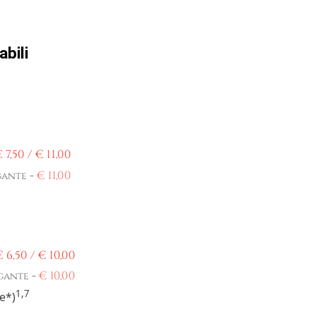
bili
€
7,50 /
€
11,00
-
€
11,00
gante
€
6,50 /
€
10,00
-
€
10,00
gante
1,7
te*)