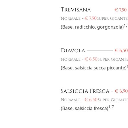
Trevisana
€
7,50
-
€
7,50
Normale
Super Gigante
1,
(Base, radicchio, gorgonzola)
Diavola
€
6,50
-
€
6,50
Normale
Super Gigant
(Base, salsiccia secca piccante)
Salsiccia Fresca
€
6,50
-
€
6,50
Normale
Super Gigant
1,7
(Base, salsiccia fresca)