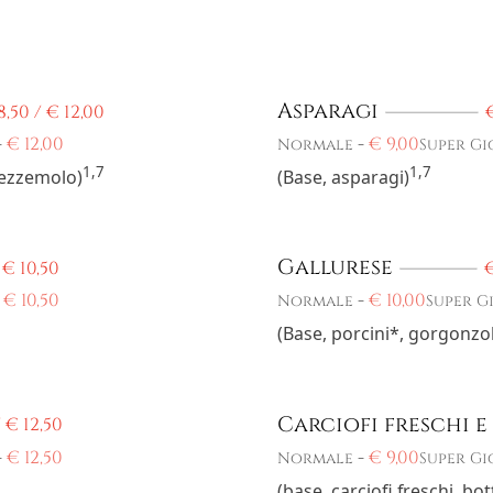
Asparagi
8,50 /
€
12,00
-
€
12,00
-
€
9,00
Normale
Super Gi
1,7
1,7
prezzemolo)
(Base, asparagi)
Gallurese
/
€
10,50
-
€
10,50
-
€
10,00
Normale
Super G
(Base, porcini*, gorgonzo
Carciofi freschi e
/
€
12,50
-
€
12,50
-
€
9,00
Normale
Super Gi
(base, carciofi freschi, bo