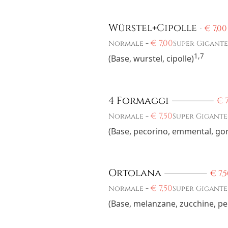
Würstel+Cipolle
€
7,00
-
€
7,00
Normale
Super Gigante
1,7
(Base, wurstel, cipolle)
4 Formaggi
€
7
-
€
7,50
Normale
Super Gigante
(Base, pecorino, emmental, go
Ortolana
€
7,5
-
€
7,50
Normale
Super Gigante
(Base, melanzane, zucchine, pe