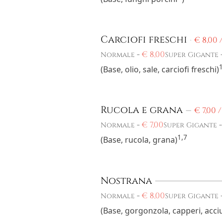
Carciofi freschi
€
8,00 
-
€
8,00
Normale
Super Gigante
(Base, olio, sale, carciofi freschi)
Rucola e grana
€
7,00 
-
€
7,00
Normale
Super Gigante
1,7
(Base, rucola, grana)
Nostrana
-
€
8,00
Normale
Super Gigante
(Base, gorgonzola, capperi, acciu