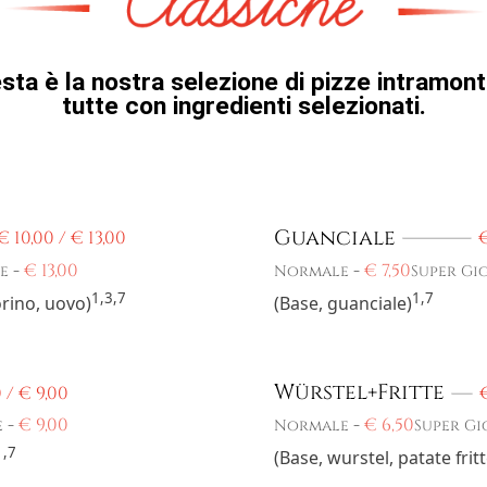
sta è la nostra selezione di pizze intramonta
tutte con ingredienti selezionati.
Guanciale
€
10,00 /
€
13,00
-
€
13,00
-
€
7,50
e
Normale
Super Gi
1,3,7
1,7
orino, uovo)
(Base, guanciale)
Würstel+Fritte
0 /
€
9,00
-
€
9,00
-
€
6,50
e
Normale
Super Gi
1,7
(Base, wurstel, patate frit