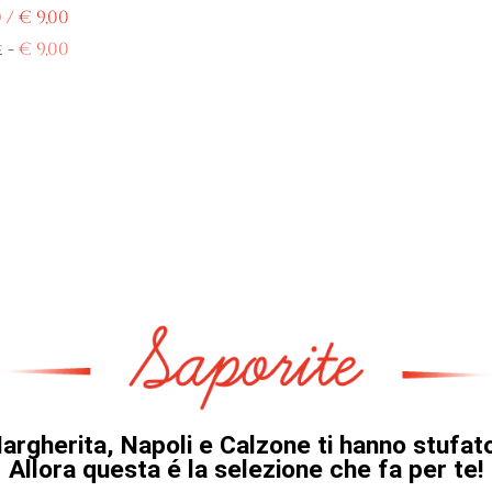
0 /
€
9,00
-
€
9,00
e
argherita, Napoli e Calzone ti hanno stufat
Allora questa é la selezione che fa per te!