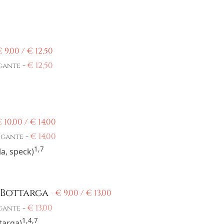
€
9,00 /
€
12,50
-
€
12,50
gante
€
10,00 /
€
14,00
-
€
14,00
igante
1,7
la, speck)
 Bottarga
€
9,00 /
€
13,00
-
€
13,00
gante
1,4,7
ttarga)