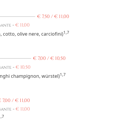
€
7,50 /
€
11,00
-
€
11,00
gante
1,7
cotto, olive nere, carciofini)
€
7,00 /
€
10,50
-
€
10,50
gante
1,7
funghi champignon, würstel)
€
7,00 /
€
11,00
-
€
11,00
gante
1,7