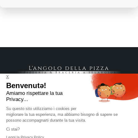
L'angolo della pizza
Pizzeria & Braceria a Selargius
Via Trieste, 84 09047 Selargius CA
+39 070 7340308